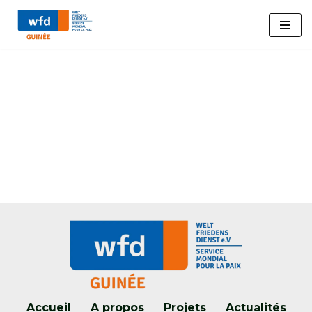
Aller
au
contenu
Accueil
A propos
Projets
Actualités