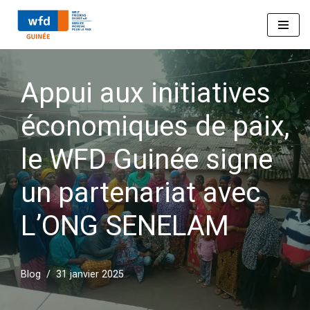
Aller
au
Appui aux initiatives
contenu
économiques de paix,
le WFD Guinée signe
un partenariat avec
L’ONG SENELAM
Blog
31 janvier 2025